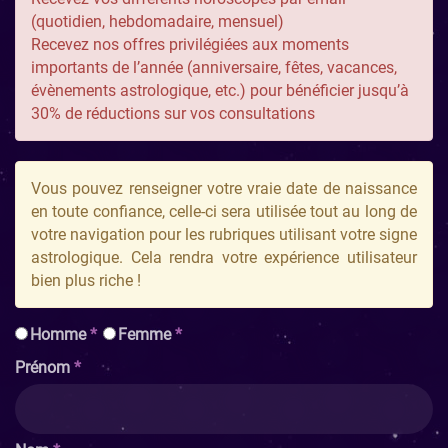
(quotidien, hebdomadaire, mensuel)
Recevez nos offres privilégiées aux moments
importants de l’année (anniversaire, fêtes, vacances,
évènements astrologique, etc.) pour bénéficier jusqu’à
30% de réductions sur vos consultations
Vous pouvez renseigner votre vraie date de naissance
en toute confiance, celle-ci sera utilisée tout au long de
votre navigation pour les rubriques utilisant votre signe
astrologique. Cela rendra votre expérience utilisateur
bien plus riche !
homme
femme
prénom