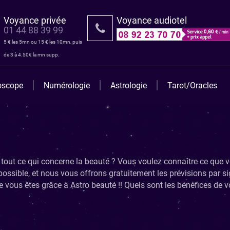
Voyance privée
Voyance audiotel
01 44 88 39 99
5 € les 5mn ou 15 € les 10mn, puis
de 3 à 4.50€ la mn supp.
oscope
Numérologie
Astrologie
Tarot/Oracles
 tout ce qui concerne la beauté ? Vous voulez connaître ce que v
us possible, et nous vous offrons gratuitement les prévisions par
ous êtes grâce à Astro beauté !! Quels sont les bénéfices de vo