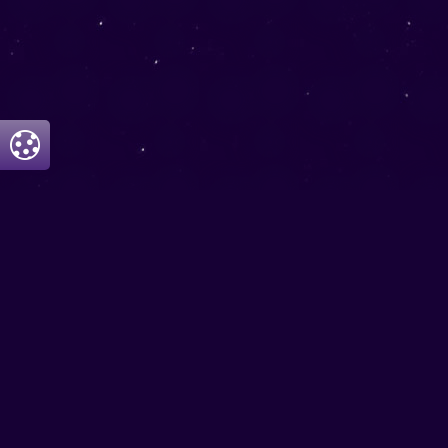
Vous souhaitez avoir des réponses
concrètes et immédiates ? Demandez
conseil à nos tarologues et à nos